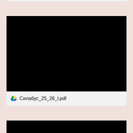
Силабус_25_26_І.pdf