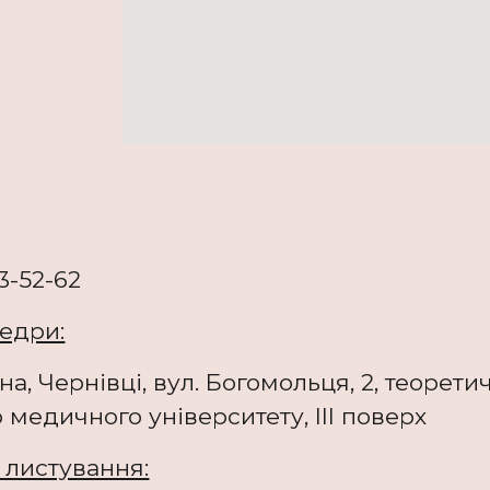
3-52-62
едри:
їна, Чернівці, вул. Богомольця, 2, теоре
медичного університету, ІІІ поверх
 листування: