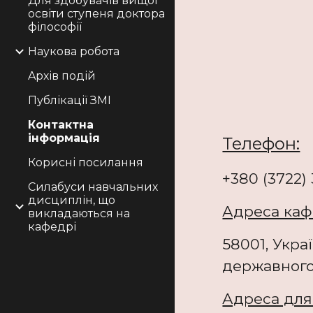
Для здобувачів вищої
освіти ступеня доктора
філософії
Наукова робота
Aрхів подій
Публікації ЗМІ
Контактна
інформація
Телефон:
Корисні посилання
+380 (3722) 
Силабуси навчальних
дисциплін, що
Адреса каф
викладаються на
кафедрі
58001, Укра
державного 
Адреса для