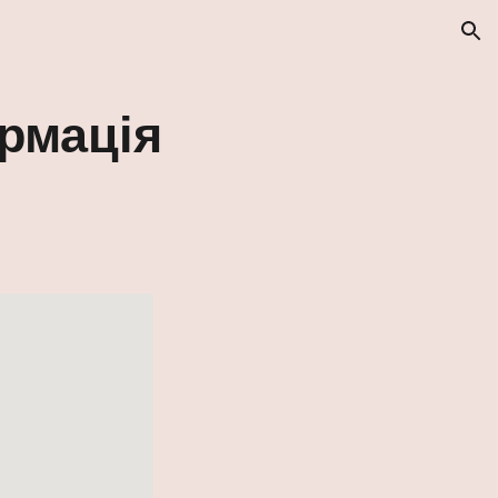
ion
рмація