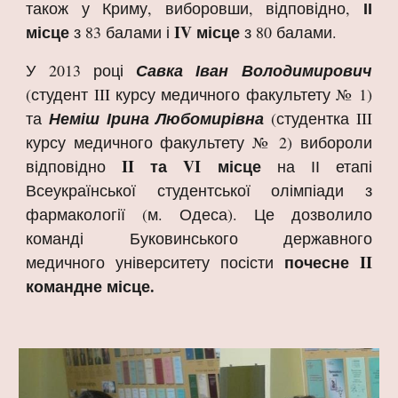
ІІ
також у Криму, виборовши, відповідно,
місце
IV місце
з 83 балами і
з 80 балами.
У 2013 році
Савка Іван Володимирович
(студент ΙΙΙ курсу медичного факультету № 1)
та
Неміш Ірина Любомирівна
(студентка ΙΙΙ
курсу медичного факультету № 2) вибороли
ΙΙ та VΙ місце
відповідно
на ІІ етапі
Всеукраїнської студентської олімпіади з
фармакології (м. Одеса). Це дозволило
команді Буковинського державного
почесне ΙΙ
медичного університету посісти
командне місце.