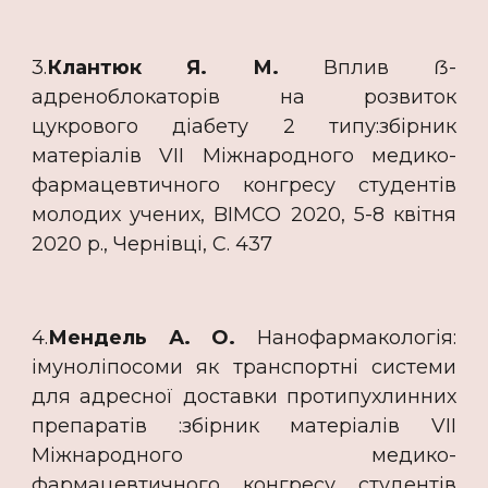
3.
Клантюк Я. М.
Вплив ẞ-
адреноблокаторів на розвиток
цукрового діабету 2 типу:збірник
матеріалів VII Міжнародного медико-
фармацевтичного конгресу студентів
молодих учених, BIMCO 2020, 5-8 квітня
2020 р., Чернівці, C. 437
4.
Мендель А. О.
Нанофармакологія:
імуноліпосоми як транспортні системи
для адресної доставки протипухлинних
препаратів :збірник матеріалів VII
Міжнародного медико-
фармацевтичного конгресу студентів